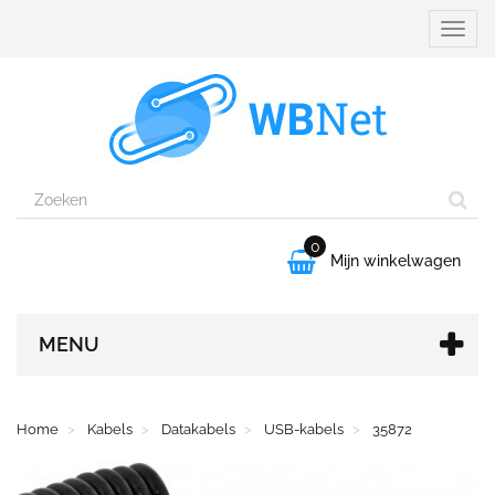
Naviga
aanpa
0

Mijn winkelwagen
MENU
Home
Kabels
Datakabels
USB-kabels
35872