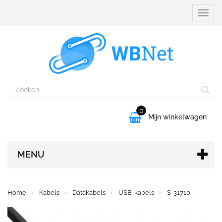
Naviga
aanpa
0

Mijn winkelwagen
MENU
Home
Kabels
Datakabels
USB-kabels
S-31710