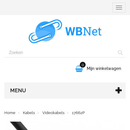
Naviga
aanpa
0

Mijn winkelwagen
MENU
Home
Kabels
Videokabels
17662P