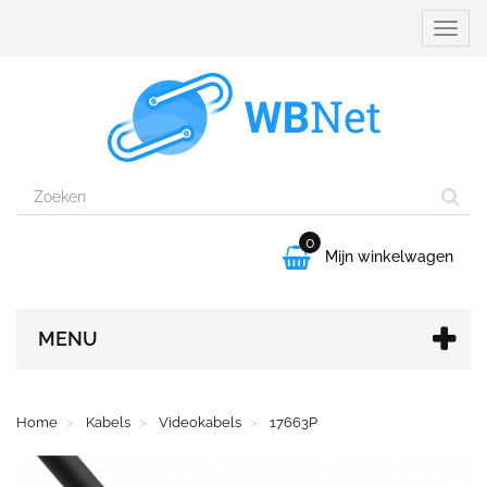
Naviga
aanpa
0

Mijn winkelwagen
MENU
Home
Kabels
Videokabels
17663P