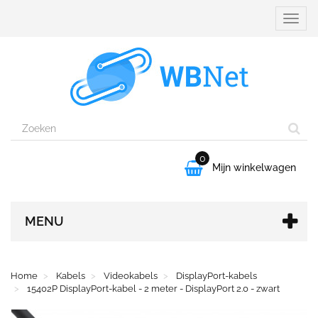
Naviga
aanpa
0

Mijn winkelwagen
MENU
Home
Kabels
Videokabels
DisplayPort-kabels
15402P DisplayPort-kabel - 2 meter - DisplayPort 2.0 - zwart