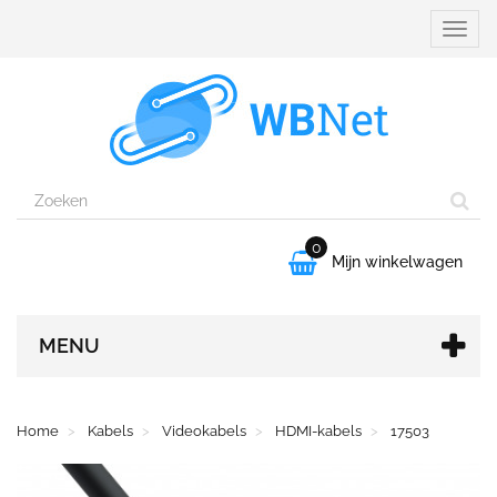
Naviga
aanpa
0

Mijn winkelwagen
MENU
Home
Kabels
Videokabels
HDMI-kabels
17503