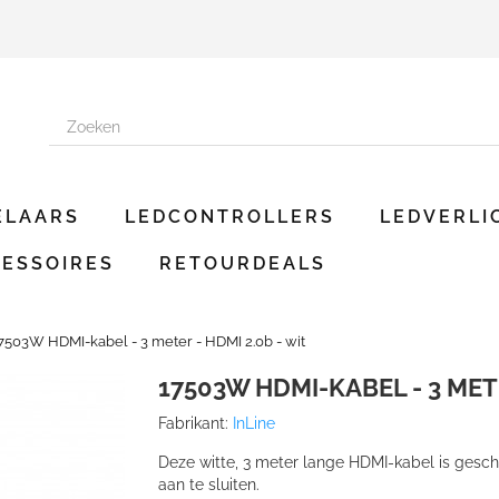
ELAARS
LEDCONTROLLERS
LEDVERLI
ESSOIRES
RETOURDEALS
7503W HDMI-kabel - 3 meter - HDMI 2.0b - wit
17503W HDMI-KABEL - 3 METE
Fabrikant:
InLine
Deze witte, 3 meter lange HDMI-kabel is gesch
aan te sluiten.