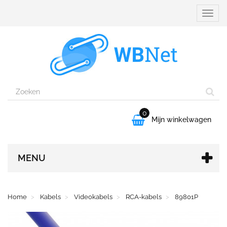
Naviga
aanpa
0

Mijn winkelwagen
MENU
Home
Kabels
Videokabels
RCA-kabels
89801P