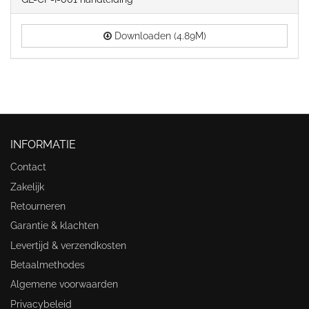
Downloaden (4.89M)
INFORMATIE
Contact
Zakelijk
Retourneren
Garantie & klachten
Levertijd & verzendkosten
Betaalmethodes
Algemene voorwaarden
Privacybeleid