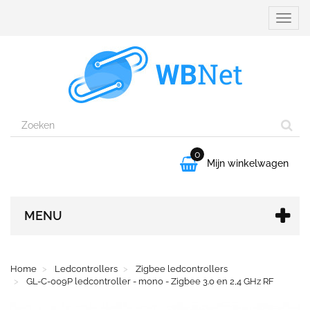
Naviga
aanpa
0

Mijn winkelwagen
MENU
Home
Ledcontrollers
Zigbee ledcontrollers
GL-C-009P ledcontroller - mono - Zigbee 3.0 en 2,4 GHz RF