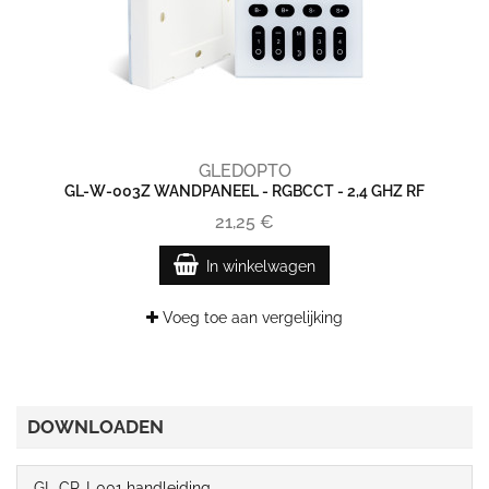
GLEDOPTO
GL-W-003Z WANDPANEEL - RGBCCT - 2,4 GHZ RF
21,25 €
In winkelwagen
Voeg toe aan vergelijking
DOWNLOADEN
GL-CP-I-001 handleiding