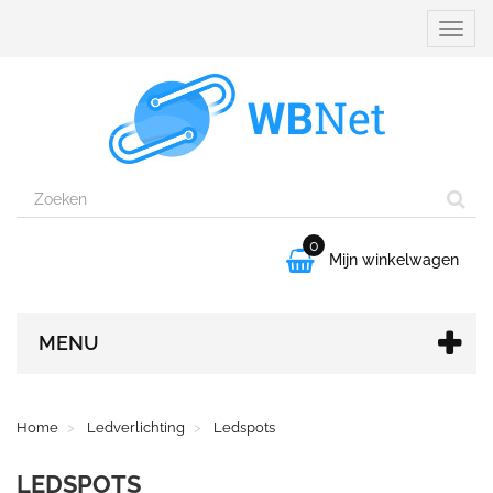
Naviga
aanpa
0

Mijn winkelwagen
MENU
Home
Ledverlichting
Ledspots
LEDSPOTS