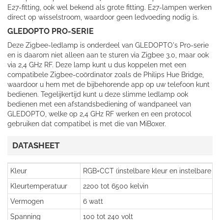
E27-fitting, ook wel bekend als grote fitting. E27-lampen werken
direct op wisselstroom, waardoor geen ledvoeding nodig is.
GLEDOPTO PRO-SERIE
Deze Zigbee-ledlamp is onderdeel van GLEDOPTO's Pro-serie
en is daarom niet alleen aan te sturen via Zigbee 3.0, maar ook
via 2,4 GHz RF. Deze lamp kunt u dus koppelen met een
compatibele Zigbee-coördinator zoals de Philips Hue Bridge,
waardoor u hem met de bijbehorende app op uw telefoon kunt
bedienen. Tegelijkertijd kunt u deze slimme ledlamp ook
bedienen met een afstandsbediening of wandpaneel van
GLEDOPTO, welke op 2,4 GHz RF werken en een protocol
gebruiken dat compatibel is met die van MiBoxer.
DATASHEET
Kleur
RGB+CCT (instelbare kleur en instelbare k
Kleurtemperatuur
2200 tot 6500 kelvin
Vermogen
6 watt
Spanning
100 tot 240 volt