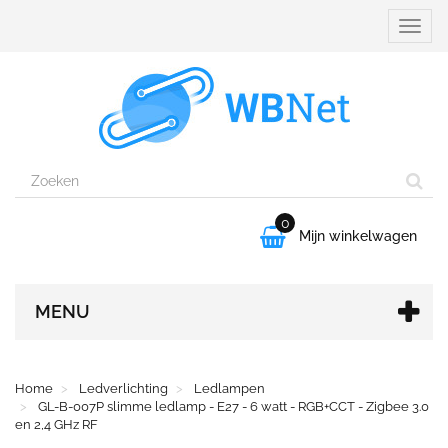
Naviga
aanpa
0

Mijn winkelwagen
MENU
Home
Ledverlichting
Ledlampen
GL-B-007P slimme ledlamp - E27 - 6 watt - RGB+CCT - Zigbee 3.0
en 2,4 GHz RF