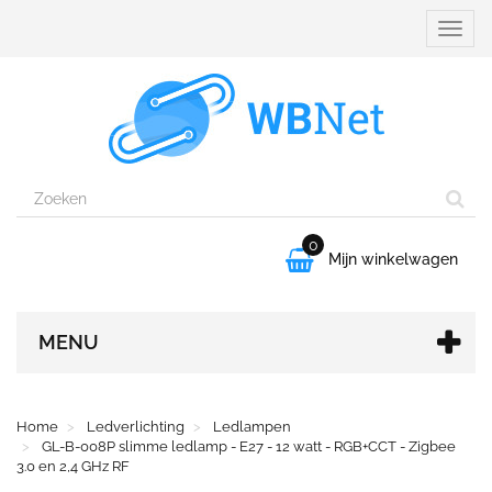
Naviga
aanpa
0

Mijn winkelwagen
MENU
Home
Ledverlichting
Ledlampen
GL-B-008P slimme ledlamp - E27 - 12 watt - RGB+CCT - Zigbee
3.0 en 2,4 GHz RF