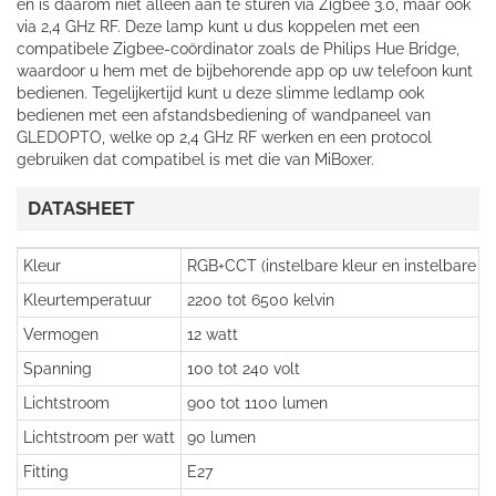
en is daarom niet alleen aan te sturen via Zigbee 3.0, maar ook
via 2,4 GHz RF. Deze lamp kunt u dus koppelen met een
compatibele Zigbee-coördinator zoals de Philips Hue Bridge,
waardoor u hem met de bijbehorende app op uw telefoon kunt
bedienen. Tegelijkertijd kunt u deze slimme ledlamp ook
bedienen met een afstandsbediening of wandpaneel van
GLEDOPTO, welke op 2,4 GHz RF werken en een protocol
gebruiken dat compatibel is met die van MiBoxer.
DATASHEET
Kleur
RGB+CCT (instelbare kleur en instelbare k
Kleurtemperatuur
2200 tot 6500 kelvin
Vermogen
12 watt
Spanning
100 tot 240 volt
Lichtstroom
900 tot 1100 lumen
Lichtstroom per watt
90 lumen
Fitting
E27