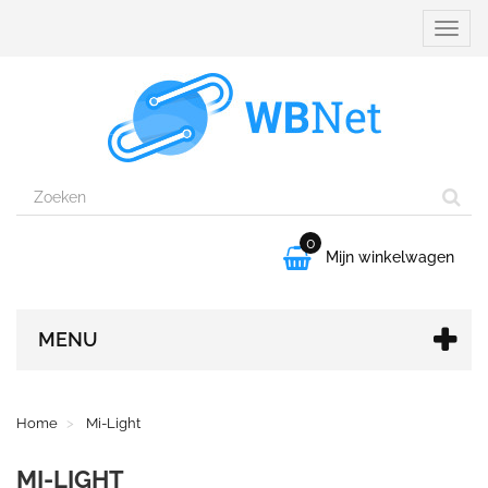
Naviga
aanpa
0

Mijn winkelwagen
MENU
Home
Mi-Light
MI-LIGHT