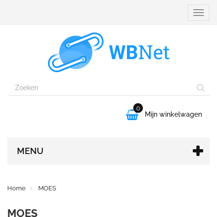
Naviga
aanpa
0

Mijn winkelwagen
MENU
Home
MOES
MOES