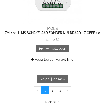
MOES
ZM-104-L-MS SCHAKELAAR ZONDER NULDRAAD - ZIGBEE 3.0
17,50 €
In winkelwagen
Voeg toe aan vergelijking
Vergelijken (
0
) »
«
1
2
3
»
Toon alles