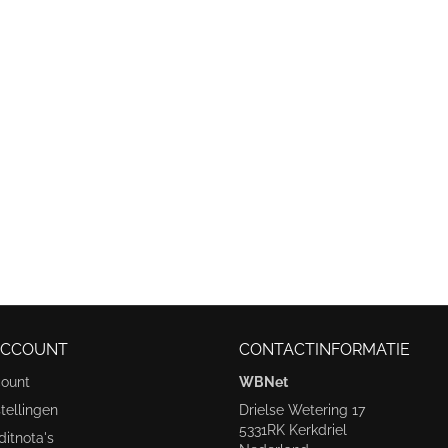
ACCOUNT
CONTACTINFORMATIE
count
WBNet
tellingen
Drielse Wetering 17
5331RK Kerkdriel
ditnota's