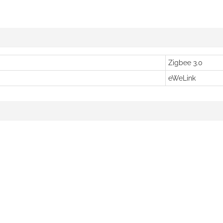
Zigbee 3.0
eWeLink