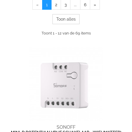
«
1
2
3
...
6
»
Toon alles
Toont 1 - 12 van de 69 items
SONOFF