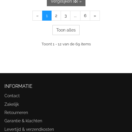
Vergelijken (
0
) »
«
1
2
3
...
6
»
Toon alles
Toont 1 - 12 van de 69 items
INFORMATIE
Contact
Zakelijk
Retourneren
Garantie & klachten
Levertijd & verzendkosten