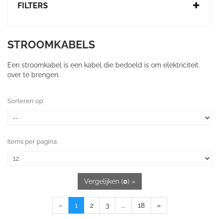
FILTERS
STROOMKABELS
Een stroomkabel is een kabel die bedoeld is om elektriciteit
over te brengen.
Sorteren op
Items per pagina:
Vergelijken (
0
) »
«
1
2
3
...
18
»