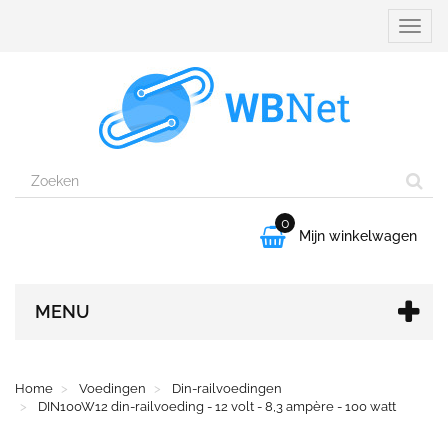
Naviga
aanpa
0

Mijn winkelwagen
MENU
Home
Voedingen
Din-railvoedingen
DIN100W12 din-railvoeding - 12 volt - 8,3 ampère - 100 watt