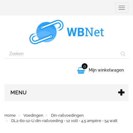
Naviga
aanpa
0

Mijn winkelwagen
MENU
Home
Voedingen
Din-railvoedingen
DL2-60-12-U din-railvoeding - 12 volt - 4,5 ampère - 54 watt