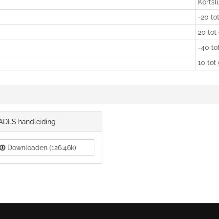
Kortsl
-20 to
20 tot
-40 to
10 tot
ADLS handleiding
Downloaden (126.46k)