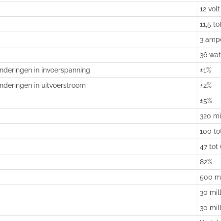
12 volt
11,5 to
3 amp
36 wat
anderingen in invoerspanning
±1%
anderingen in uitvoerstroom
±2%
±5%
320 mil
100 to
47 tot
82%
500 mi
30 mil
30 mil