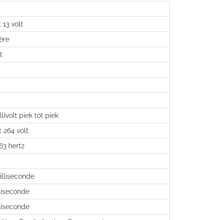
t 13 volt
ère
t
livolt piek tot piek
t 264 volt
 63 hertz
lliseconde
liseconde
liseconde