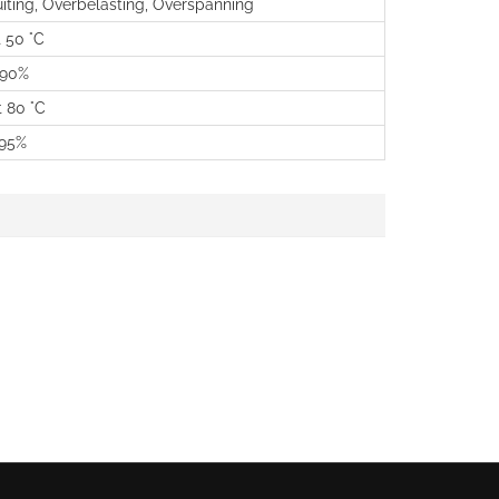
uiting, Overbelasting, Overspanning
t 50 °C
 90%
t 80 °C
 95%