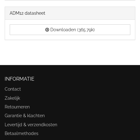
ADM12 datasheet
Downloaden (365.79k)
INFORMATIE
Contact
Zakelijk
Retourneren
Garantie & klachten
Levertijd & verzendkosten
Betaalmethodes