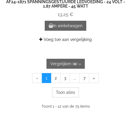
AF24-1871 SPANNINGSGESTUURDE LEDVOEDING - 24 VOLT -
1,87 AMPÈRE - 45 WATT
13,25 €
In winkelwagen
Voeg toe aan vergelijking
Vergelijken (
0
) »
«
1
2
3
...
7
»
Toon alles
Toont 1 - 12 van de 75 items