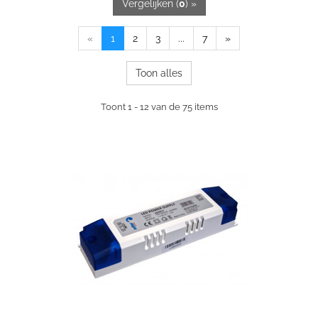
Vergelijken (
0
) »
«
1
2
3
...
7
»
Toon alles
Toont 1 - 12 van de 75 items