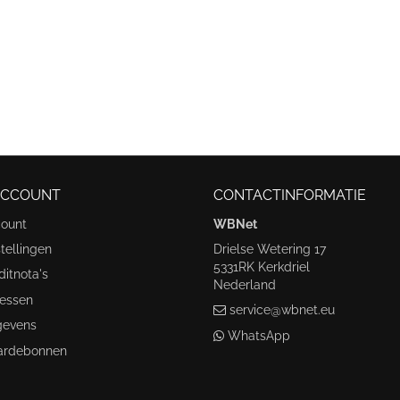
ACCOUNT
CONTACTINFORMATIE
count
WBNet
tellingen
Drielse Wetering 17
5331RK Kerkdriel
ditnota's
Nederland
ressen
service@wbnet.eu
gevens
WhatsApp
ardebonnen