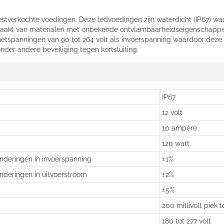
tverkochte voedingen. Deze ledvoedingen zijn waterdicht (IP67) waa
maakt van materialen met onbekende ontvlambaarheidseigenschappen 
netspanningen van 90 tot 264 volt als invoerspanning waardoor deze 
nder andere beveiliging tegen kortsluiting.
IP67
12 volt
10 ampère
120 watt
anderingen in invoerspanning
±1%
anderingen in uitvoerstroom
±2%
±5%
200 millivolt piek t
180 tot 277 volt