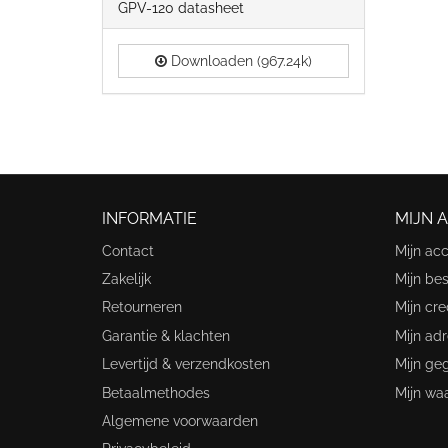
GPV-120 datasheet
Downloaden (967.24k)
INFORMATIE
MIJN 
Contact
Mijn ac
Zakelijk
Mijn bes
Retourneren
Mijn cre
Garantie & klachten
Mijn ad
Levertijd & verzendkosten
Mijn ge
Betaalmethodes
Mijn wa
Algemene voorwaarden