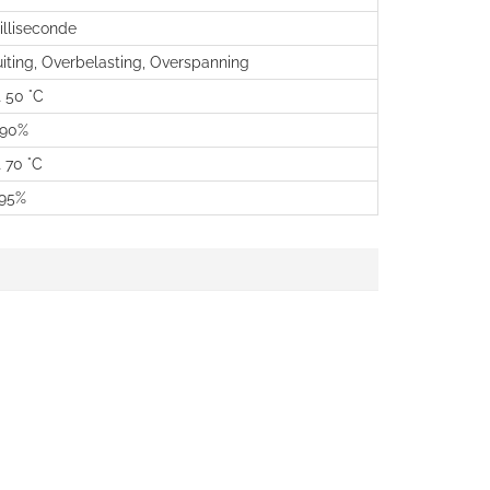
lliseconde
uiting, Overbelasting, Overspanning
t 50 °C
 90%
t 70 °C
 95%