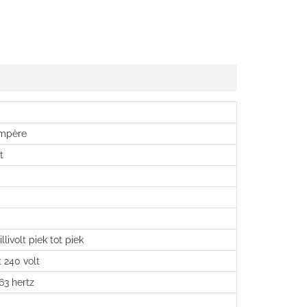
ampère
t
livolt piek tot piek
t 240 volt
 63 hertz