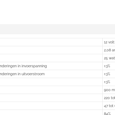
12 volt
2,08 
25 wat
anderingen in invoerspanning
±3%
anderingen in uitvoerstroom
±3%
±3%
900 mil
220 to
47 tot
84%