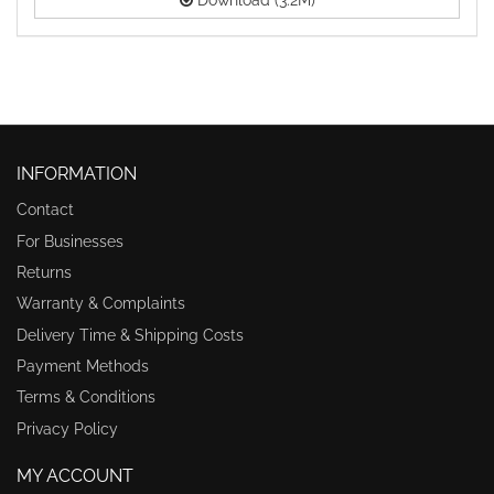
Download (3.2M)
INFORMATION
Contact
For Businesses
Returns
Warranty & Complaints
Delivery Time & Shipping Costs
Payment Methods
Terms & Conditions
Privacy Policy
MY ACCOUNT