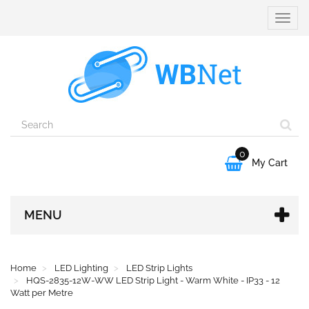
Toggle
naviga
0

My Cart
MENU
Home
LED Lighting
LED Strip Lights
HQS-2835-12W-WW LED Strip Light - Warm White - IP33 - 12
Watt per Metre