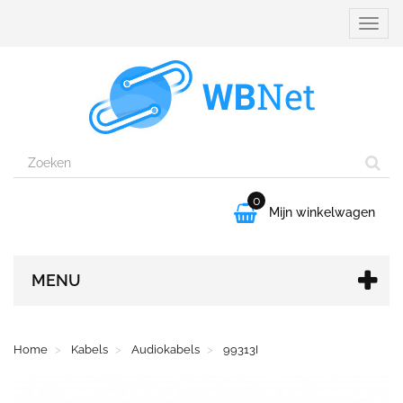
Naviga
aanpa
0

Mijn winkelwagen
MENU
Home
Kabels
Audiokabels
99313I