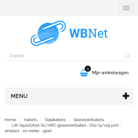
Naviga
aanpa
0

Mijn winkelwagen
MENU
Home
Kabels
Datakabels
Glasvezelkabels
LW-S920SASA SC/APC-glasvezelkabel - OS2 (9/125 µm) -
simplex - 20 meter - geel