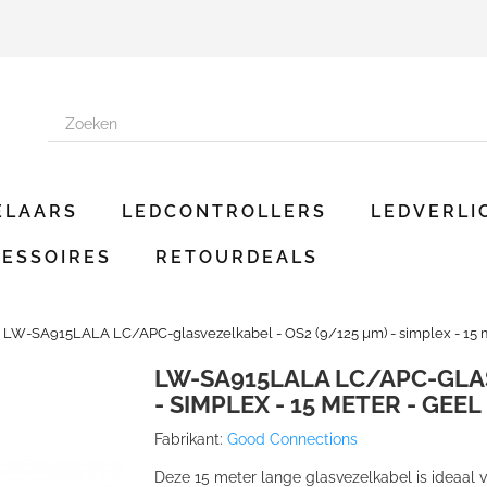
ELAARS
LEDCONTROLLERS
LEDVERLI
ESSOIRES
RETOURDEALS
LW-SA915LALA LC/APC-glasvezelkabel - OS2 (9/125 µm) - simplex - 15 m
LW-SA915LALA LC/APC-GLAS
- SIMPLEX - 15 METER - GEEL
Fabrikant:
Good Connections
Deze 15 meter lange glasvezelkabel is ideaal