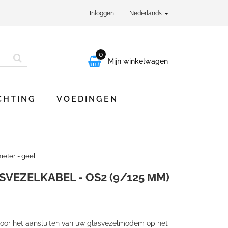
Inloggen
Nederlands
0

Mijn winkelwagen
CHTING
VOEDINGEN
eter - geel
VEZELKABEL - OS2 (9/125 ΜM)
 voor het aansluiten van uw glasvezelmodem op het