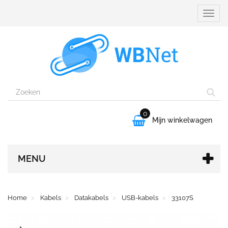
Naviga
aanpa
0

Mijn winkelwagen
MENU
Home
Kabels
Datakabels
USB-kabels
33107S