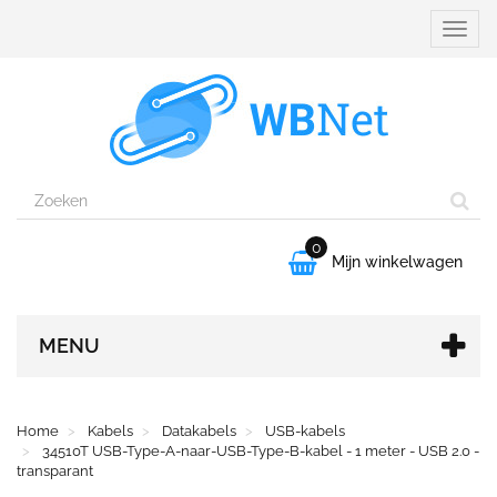
Naviga
aanpa
0

Mijn winkelwagen
MENU
Home
Kabels
Datakabels
USB-kabels
34510T USB-Type-A-naar-USB-Type-B-kabel - 1 meter - USB 2.0 -
transparant