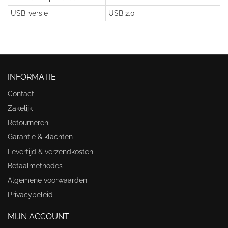
USB-versie
USB 2.0
INFORMATIE
Contact
Zakelijk
Retourneren
Garantie & klachten
Levertijd & verzendkosten
Betaalmethodes
Algemene voorwaarden
Privacybeleid
MIJN ACCOUNT