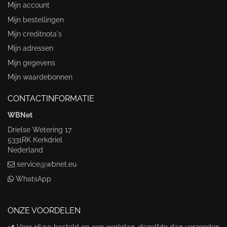
Mijn account
Mijn bestellingen
Mijn creditnota's
Mijn adressen
Mijn gegevens
Mijn waardebonnen
CONTACTINFORMATIE
WBNet
Drielse Wetering 17
5331RK Kerkdriel
Nederland
service@wbnet.eu
WhatsApp
ONZE VOORDELEN
Voor 16:00 besteld op een werkdag, dezelfde dag verzonden