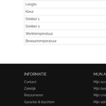
Lengte
Kleur
Stekker 1
Stekker 2
Werktemperatuur
Bewaartemperatuur
INFORMATIE
MIJN 
Contact
Mijn ac
Zakelijk
Mijn bes
Retourneren
Mijn cre
Garantie & klachten
Mijn ad