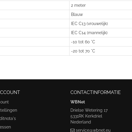
2 meter
Blauw
IEC C13 (vrouwelijk)
IEC C14 (mannelijk)
-10 tot 60 °C
-20 tot 70 °C
ACCOUNT
CONTACTINFORMATIE
count
WBNet
tellingen
Drielse Wetering 17
5331RK Kerkdriel
ditnota's
Nederland
ressen
service@wbnet.eu