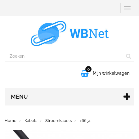
Naviga
aanpa
0

Mijn winkelwagen
MENU
Home
Kabels
Stroomkabels
16651