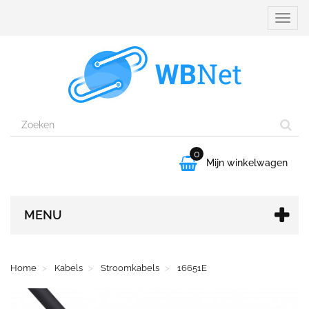
Naviga
aanpa
0

Mijn winkelwagen
MENU
Home
Kabels
Stroomkabels
16651E