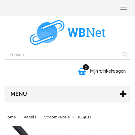
Naviga
aanpa
0

Mijn winkelwagen
MENU
Home
Kabels
Stroomkabels
16651H