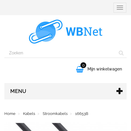
Naviga
aanpa
0

Mijn winkelwagen
MENU
Home
Kabels
Stroomkabels
16653B