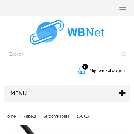
Naviga
aanpa
0

Mijn winkelwagen
MENU
Home
Kabels
Stroomkabels
16654K