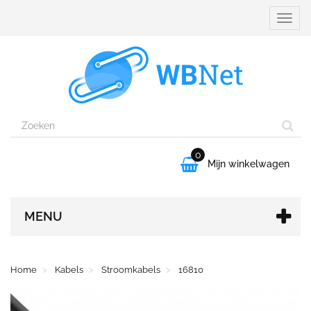
Naviga
aanpa
0

Mijn winkelwagen
MENU
Home
Kabels
Stroomkabels
16810