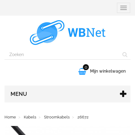
Naviga
aanpa
0

Mijn winkelwagen
MENU
Home
Kabels
Stroomkabels
26672