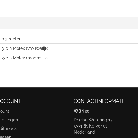
0,3 meter
3-pin Molex (vrouwelijk)
3-pin Molex (mannelijk)
ACCOUNT
CONTACTINFORMATIE
count
WBNet
tellingen
Drielse Wetering 17
5331RK Kerkdriel
ditnota's
Nederland
ressen