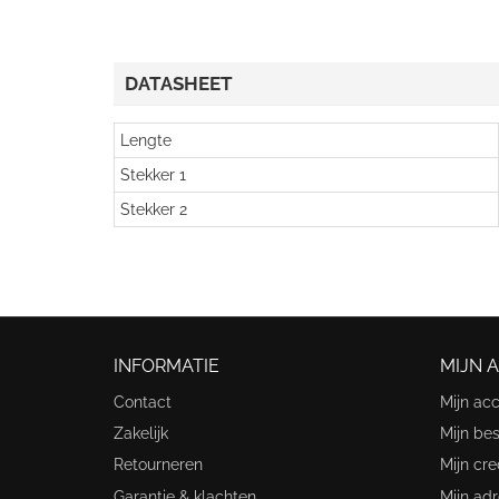
DATASHEET
Lengte
Stekker 1
Stekker 2
INFORMATIE
MIJN 
Contact
Mijn ac
Zakelijk
Mijn bes
Retourneren
Mijn cre
Garantie & klachten
Mijn ad