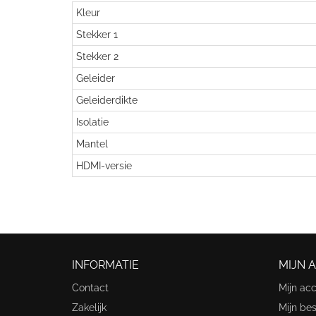
Kleur
Stekker 1
Stekker 2
Geleider
Geleiderdikte
Isolatie
Mantel
HDMI-versie
INFORMATIE
MIJN 
Contact
Mijn ac
Zakelijk
Mijn bes