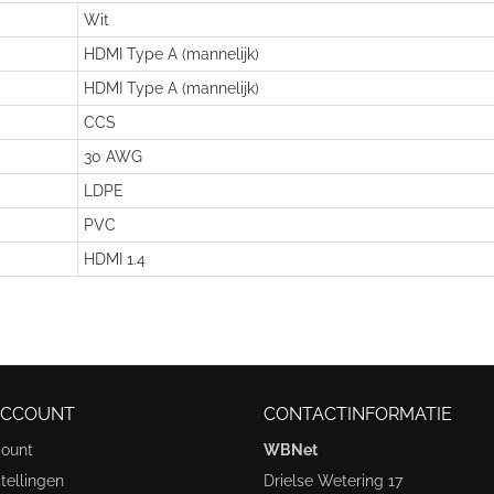
Wit
HDMI Type A (mannelijk)
HDMI Type A (mannelijk)
CCS
30 AWG
LDPE
PVC
HDMI 1.4
ACCOUNT
CONTACTINFORMATIE
count
WBNet
tellingen
Drielse Wetering 17