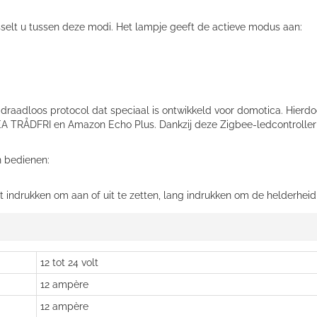
elt u tussen deze modi. Het lampje geeft de actieve modus aan:
 draadloos protocol dat speciaal is ontwikkeld voor domotica. Hierd
EA TRÅDFRI en Amazon Echo Plus. Dankzij deze Zigbee-ledcontroller 
 bedienen:
rt indrukken om aan of uit te zetten, lang indrukken om de helderhei
12 tot 24 volt
12 ampère
12 ampère