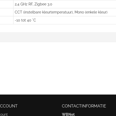
2,4 GHz RF, Zigbee 3.0
CCT (instelbare kleurtemperatuur), Mono (enkele kleur)
-10 tot 40 °C
ACCOUNT
CONTACTINFORMATIE
count
WBNet