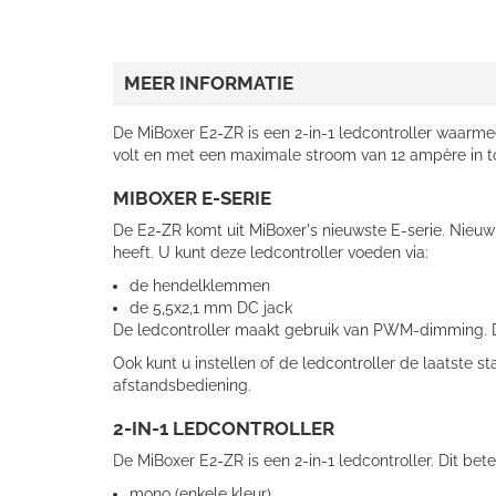
MEER INFORMATIE
De MiBoxer E2-ZR is een 2-in-1 ledcontroller waarmee
volt en met een maximale stroom van 12 ampère in t
MIBOXER E-SERIE
De E2-ZR komt uit MiBoxer's nieuwste E-serie. Nieuw
heeft. U kunt deze ledcontroller voeden via:
de hendelklemmen
de 5,5x2,1 mm DC jack
De ledcontroller maakt gebruik van PWM-dimming. De f
Ook kunt u instellen of de ledcontroller de laatste st
afstandsbediening.
2-IN-1 LEDCONTROLLER
De MiBoxer E2-ZR is een 2-in-1 ledcontroller. Dit be
mono (enkele kleur)