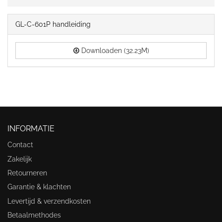
GL-C-601P handleiding
Downloaden (32.23M)
INFORMATIE
Contact
Zakelijk
Retourneren
Garantie & klachten
Levertijd & verzendkosten
Betaalmethodes