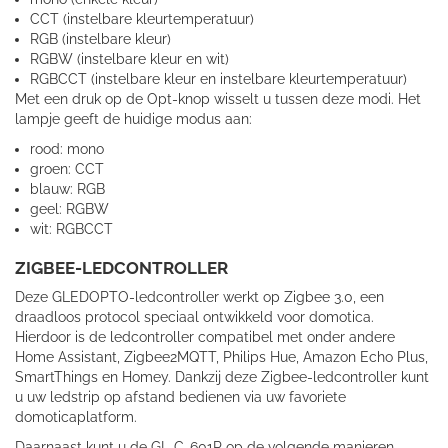
CCT (instelbare kleurtemperatuur)
RGB (instelbare kleur)
RGBW (instelbare kleur en wit)
RGBCCT (instelbare kleur en instelbare kleurtemperatuur)
Met een druk op de Opt-knop wisselt u tussen deze modi. Het
lampje geeft de huidige modus aan:
rood: mono
groen: CCT
blauw: RGB
geel: RGBW
wit: RGBCCT
ZIGBEE-LEDCONTROLLER
Deze GLEDOPTO-ledcontroller werkt op Zigbee 3.0, een
draadloos protocol speciaal ontwikkeld voor domotica.
Hierdoor is de ledcontroller compatibel met onder andere
Home Assistant, Zigbee2MQTT, Philips Hue, Amazon Echo Plus,
SmartThings en Homey. Dankzij deze Zigbee-ledcontroller kunt
u uw ledstrip op afstand bedienen via uw favoriete
domoticaplatform.
Daarnaast kunt u de GL-C-601P op de volgende manieren