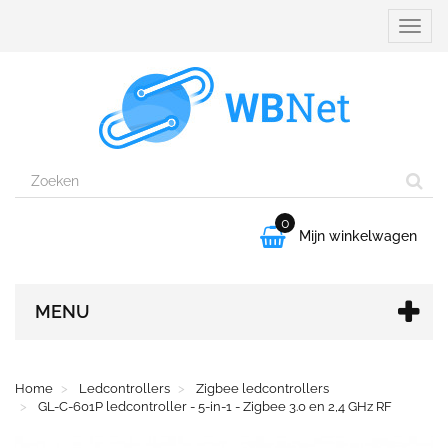
Naviga
aanpa
0

Mijn winkelwagen
MENU
Home
Ledcontrollers
Zigbee ledcontrollers
GL-C-601P ledcontroller - 5-in-1 - Zigbee 3.0 en 2,4 GHz RF