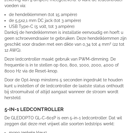
voeden via:
de hendelklemmen (tot 15 ampère)
de 5,5x2,1 mm DC jack (tot 3 ampère)
USB Type-C (5 volt, tot 3 ampère)
Dankzij de hendelklemmen is installatie eenvoudig en hoeft u
geen schroevendraaier te gebruiken. Deze hendelklemmen zijn
2
geschikt voor draden met een dikte van 0,34 tot 4 mm
(22 tot
12 AWG).
Deze ledcontroller maakt gebruik van PWM-dimming. De
frequentie is in te stellen op 600, 800, 1000, 2000, 4000 of
8000 Hz via de Reset-knop.
Door de Opt-knop minstens 5 seconden ingedrukt te houden
kunt u instellen of de ledcontroller de laatste status onthoudt
bij stroomuitval of altijd aangaat wanneer de stroom wordt
hersteld.
5-IN-1 LEDCONTROLLER
De GLEDOPTO GL-C-601P is een 5-in-1 ledcontroller. Dat wil
zeggen dat deze met vrijwel alle soorten ledstrips werkt:
mono (enkele kleur)