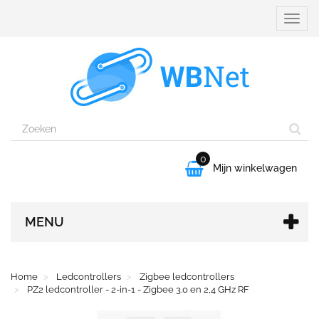
Naviga
aanpa
0

Mijn winkelwagen
MENU
Home
Ledcontrollers
Zigbee ledcontrollers
PZ2 ledcontroller - 2-in-1 - Zigbee 3.0 en 2,4 GHz RF