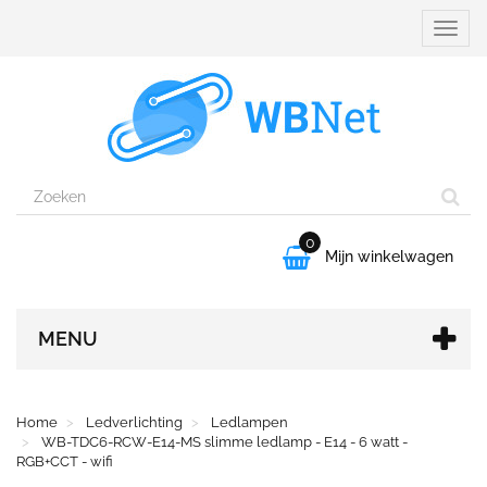
Naviga
aanpa
0

Mijn winkelwagen
MENU
Home
Ledverlichting
Ledlampen
WB-TDC6-RCW-E14-MS slimme ledlamp - E14 - 6 watt -
RGB+CCT - wifi