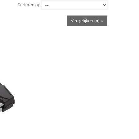
Sorteren op
Vergelijken (
0
) »