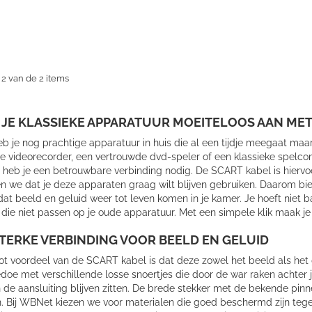
 2 van de 2 items
 JE KLASSIEKE APPARATUUR MOEITELOOS AAN MET
b je nog prachtige apparatuur in huis die al een tijdje meegaat maa
e videorecorder, een vertrouwde dvd-speler of een klassieke spelc
e heb je een betrouwbare verbinding nodig. De SCART kabel is hiervo
n we dat je deze apparaten graag wilt blijven gebruiken. Daarom bie
at beeld en geluid weer tot leven komen in je kamer. Je hoeft niet b
die niet passen op je oude apparatuur. Met een simpele klik maak je
TERKE VERBINDING VOOR BEELD EN GELUID
ot voordeel van de SCART kabel is dat deze zowel het beeld als het 
oe met verschillende losse snoertjes die door de war raken achter je
n de aansluiting blijven zitten. De brede stekker met de bekende pinn
. Bij WBNet kiezen we voor materialen die goed beschermd zijn tegen