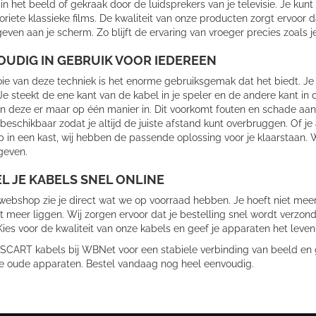
 in het beeld of gekraak door de luidsprekers van je televisie. Je k
voriete klassieke films. De kwaliteit van onze producten zorgt ervoor
ven aan je scherm. Zo blijft de ervaring van vroeger precies zoals je
UDIG IN GEBRUIK VOOR IEDEREEN
ie van deze techniek is het enorme gebruiksgemak dat het biedt. Je 
 Je steekt de ene kant van de kabel in je speler en de andere kant in
an deze er maar op één manier in. Dit voorkomt fouten en schade aan
beschikbaar zodat je altijd de juiste afstand kunt overbruggen. Of je 
p in een kast, wij hebben de passende oplossing voor je klaarstaan.
geven.
L JE KABELS SNEL ONLINE
webshop zie je direct wat we op voorraad hebben. Je hoeft niet meer
t meer liggen. Wij zorgen ervoor dat je bestelling snel wordt verzond
ies voor de kwaliteit van onze kabels en geef je apparaten het leven
SCART kabels bij WBNet voor een stabiele verbinding van beeld en ge
 je oude apparaten. Bestel vandaag nog heel eenvoudig.