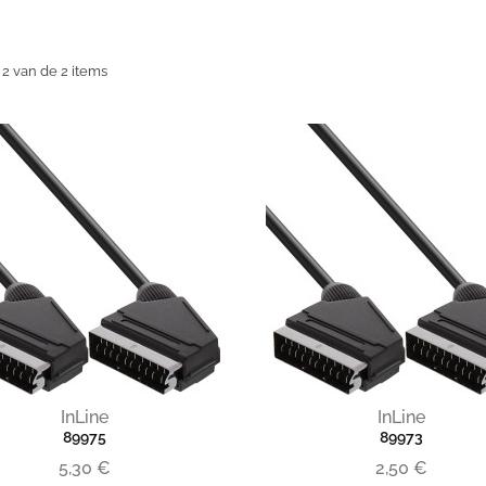
 2 van de 2 items
InLine
InLine
89975
89973
5,30 €
2,50 €