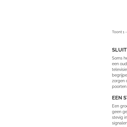
Toont 1 -
SLUIT
Soms he
een oud
televisi
begrijpe
zorgen d
poorten 
EEN S
Een gro
geen ged
stevig i
signalen