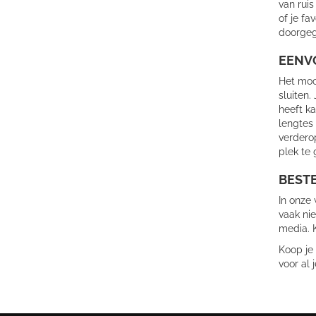
van ruis
of je fa
doorgege
EENVO
Het moo
sluiten.
heeft k
lengtes 
verdero
plek te 
BESTE
In onze 
vaak nie
media. K
Koop je 
voor al