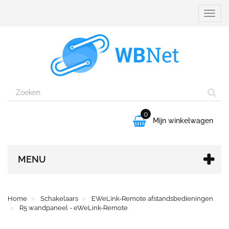
Naviga
aanpa
0

Mijn winkelwagen
MENU
Home
Schakelaars
EWeLink-Remote afstandsbedieningen
R5 wandpaneel - eWeLink-Remote