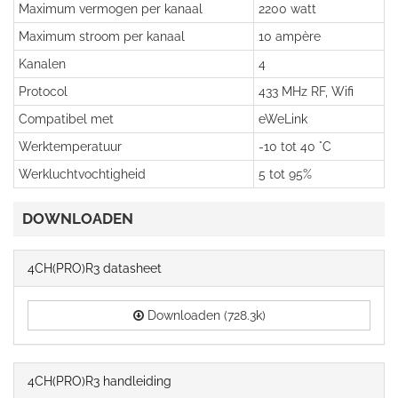
Maximum vermogen per kanaal
2200 watt
Maximum stroom per kanaal
10 ampère
Kanalen
4
Protocol
433 MHz RF, Wifi
Compatibel met
eWeLink
Werktemperatuur
-10 tot 40 °C
Werkluchtvochtigheid
5 tot 95%
DOWNLOADEN
4CH(PRO)R3 datasheet
Downloaden (728.3k)
4CH(PRO)R3 handleiding