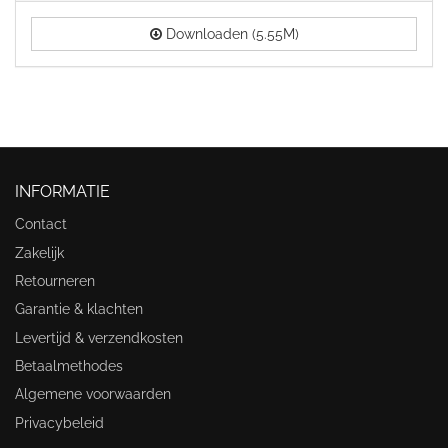
Downloaden (5.55M)
INFORMATIE
Contact
Zakelijk
Retourneren
Garantie & klachten
Levertijd & verzendkosten
Betaalmethodes
Algemene voorwaarden
Privacybeleid