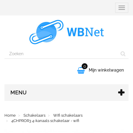
Naviga
aanpa
0

Mijn winkelwagen
MENU
Home
Schakelaars
Wifi schakelaars
4CHPROR3 4-kanaals schakelaar - wifi