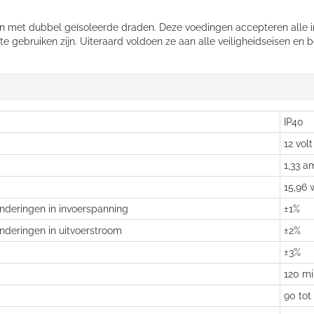
n met dubbel geïsoleerde draden. Deze voedingen accepteren alle in
 gebruiken zijn. Uiteraard voldoen ze aan alle veiligheidseisen en 
IP40
12 volt
1,33 a
15,96 
anderingen in invoerspanning
±1%
anderingen in uitvoerstroom
±2%
±3%
120 mil
90 tot