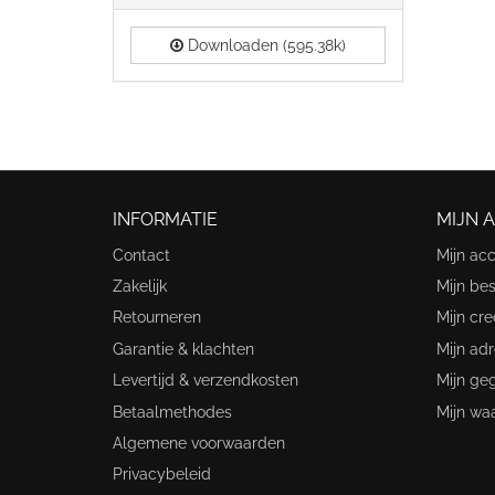
Downloaden (595.38k)
INFORMATIE
MIJN 
Contact
Mijn ac
Zakelijk
Mijn bes
Retourneren
Mijn cre
Garantie & klachten
Mijn ad
Levertijd & verzendkosten
Mijn ge
Betaalmethodes
Mijn wa
Algemene voorwaarden
Privacybeleid