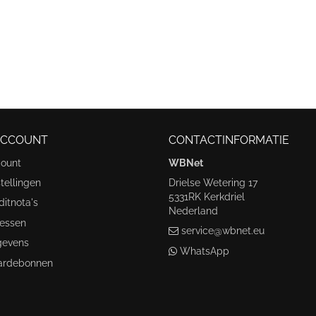
ACCOUNT
CONTACTINFORMATIE
count
WBNet
tellingen
Drielse Wetering 17
5331RK Kerkdriel
ditnota's
Nederland
ressen
service@wbnet.eu
gevens
WhatsApp
ardebonnen