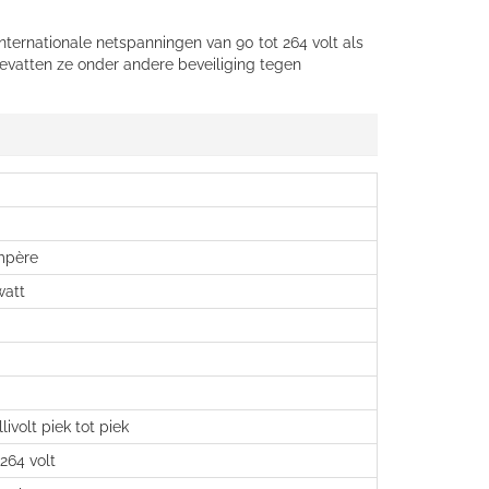
ternationale netspanningen van 90 tot 264 volt als
bevatten ze onder andere beveiliging tegen
mpère
watt
livolt piek tot piek
 264 volt