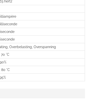
 63 hertz
illiampère
lliseconde
liseconde
liseconde
uiting, Overbelasting, Overspanning
t 70 °C
 90%
t 80 °C
 95%