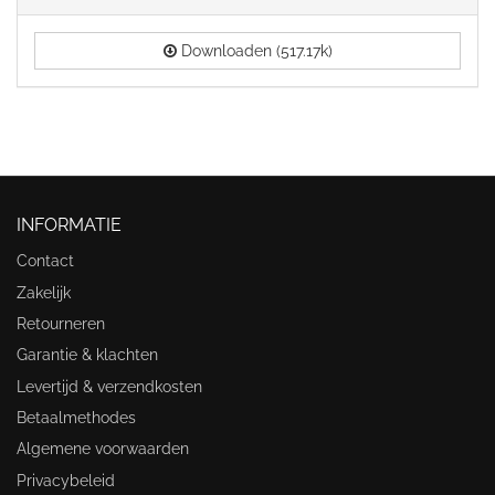
Downloaden (517.17k)
INFORMATIE
Contact
Zakelijk
Retourneren
Garantie & klachten
Levertijd & verzendkosten
Betaalmethodes
Algemene voorwaarden
Privacybeleid