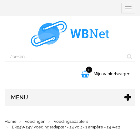
Naviga
aanpa
0

Mijn winkelwagen
MENU
Home
Voedingen
Voedingsadapters
ER24W24V voedingsadapter - 24 volt - 1 ampère - 24 watt